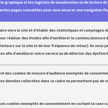
rte graphique et les logiciels de visualisation ou de lecture d
férentes pages consultées pour vous assurer une navigation flu
ire vivre le site et d’établir des statistiques et comptages d
our réaliser des études afin d’améliorer le contenu (mesure 
 visiteurs sur le site et de leur fréquence de retour). Ils nou
tes afin d’améliorer notre service ou de détecter des dysfon
t des cookies de mesure d’audience exemptés de consenteme
Les données collectées dans ce cadre ne permettent pas de su
ces cookies exemptés de consentement en cochant la case s