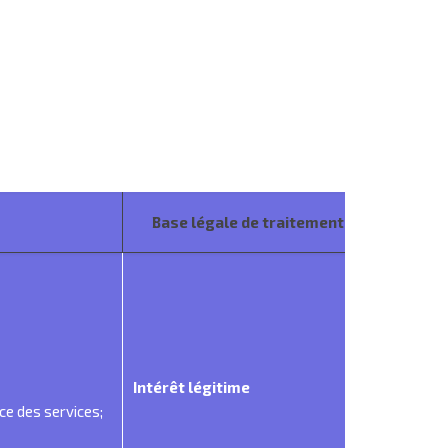
Base légale de traitement
Intérêt légitime
ce des services;